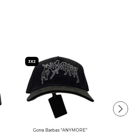
3X2
3X2
Gorra Barbas “ANYMORE”