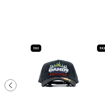
3X2
3X