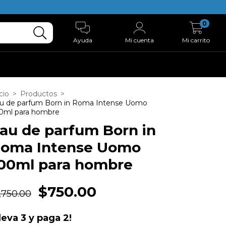
0
Ayuda
Mi cuenta
Mi carrito
cio
>
Productos
>
u de parfum Born in Roma Intense Uomo
0ml para hombre
au de parfum Born in
oma Intense Uomo
00ml para hombre
$750.00
,750.00
leva 3 y paga 2!