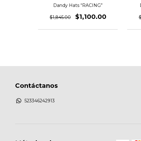
YSTAL”
Dandy Hats “RACING”
00.00
$1,100.00
$1,845.00
$
Contáctanos
523346242913