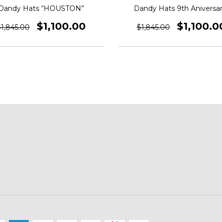
Dandy Hats “HOUSTON”
Dandy Hats 9th Aniversar
$1,100.00
$1,100.0
1,845.00
$1,845.00