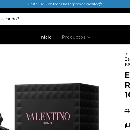
Hasta 6 MSI en todas las tarjetas de crédito 💳
Inicio
Productos
Ini
Ea
10
E
R
1
$1
¡L