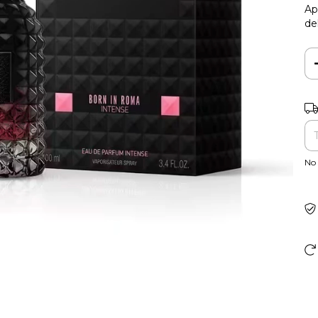
Ap
del
Ent
No 