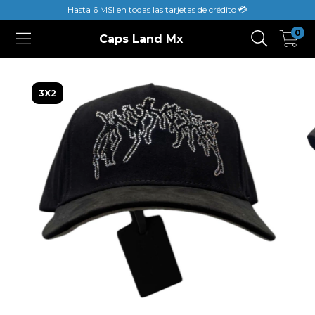
Hasta 6 MSI en todas las tarjetas de crédito 💳
0
Caps Land Mx
3X2