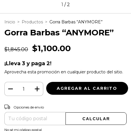
1
/
2
Inicio
>
Productos
>
Gorra Barbas “ANYMORE”
Gorra Barbas “ANYMORE”
$1,100.00
$1,845.00
¡Lleva 3 y paga 2!
Aprovecha esta promoción en cualquier producto del sitio.
CAMBIAR CP
Entregas para el CP:
Opciones de envío
CALCULAR
No sé mi código postal