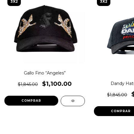
3X2
3X2
Gallo Fino “Angeles”
$1,100.00
Dandy Hat
$1,845.00
$1,845.00