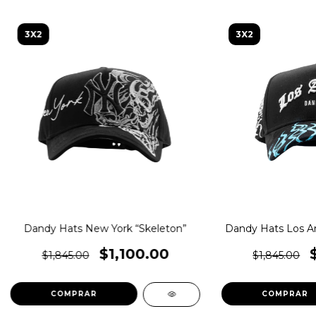
3X2
3X2
Dandy Hats New York “Skeleton”
Dandy Hats Los A
$1,100.00
$1,845.00
$1,845.00